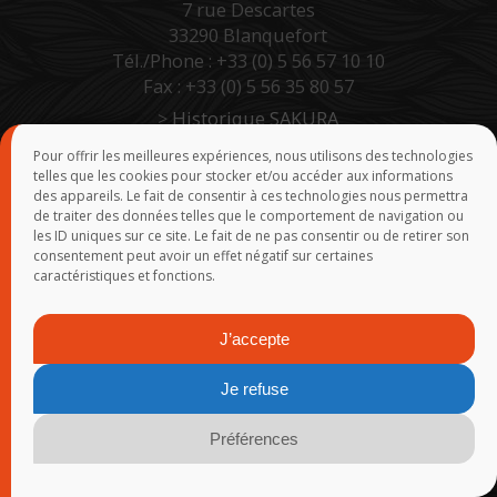
7 rue Descartes
33290 Blanquefort
Tél./Phone : +33 (0) 5 56 57 10 10
Fax : +33 (0) 5 56 35 80 57
>
Historique SAKURA
>
TEAM SAKURA
Pour offrir les meilleures expériences, nous utilisons des technologies
telles que les cookies pour stocker et/ou accéder aux informations
>
Accès Pro Site B to B
des appareils. Le fait de consentir à ces technologies nous permettra
>
Force de vente
de traiter des données telles que le comportement de navigation ou
les ID uniques sur ce site. Le fait de ne pas consentir ou de retirer son
consentement peut avoir un effet négatif sur certaines
NOS MARQUES
caractéristiques et fonctions.
J’accepte
Je refuse
Préférences