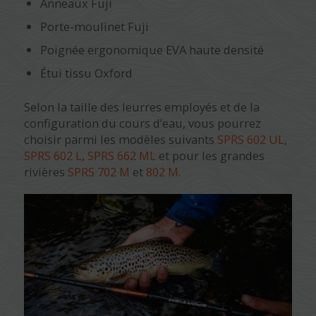
Anneaux Fuji
Porte-moulinet Fuji
Poignée ergonomique EVA haute densité
Étui tissu Oxford
Selon la taille des leurres employés et de la
configuration du cours d’eau, vous pourrez
choisir parmi les modèles suivants
SPRS 602 UL
,
SPRS 602 L
,
SPRS 662 ML
et pour les grandes
rivières
SPRS 702 M
et
802 M
.