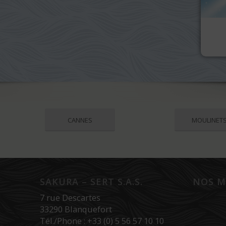
CANNES
MOULINET
SAKURA – SERT S.A.S.
NOS M
7 rue Descartes
33290 Blanquefort
Tél./Phone : +33 (0) 5 56 57 10 10