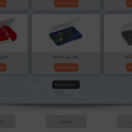
fos
Plus d'infos
Pl
RGW1
BOÎTE SK-F86
BOÎ
fos
Plus d'infos
Pl
En voir plus…
ETS
LIGNES
L