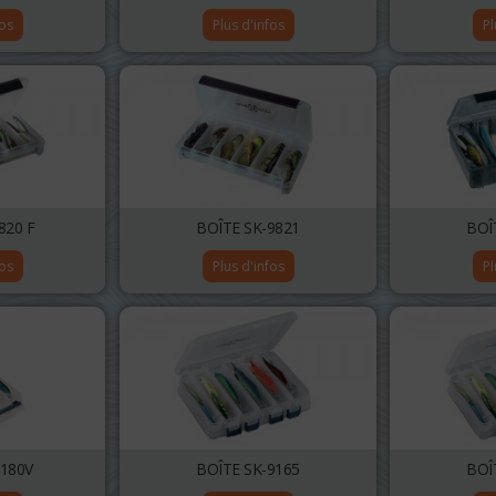
fos
Plus d'infos
Pl
820 F
BOÎTE SK-9821
BOÎ
fos
Plus d'infos
Pl
9180V
BOÎTE SK-9165
BOÎ