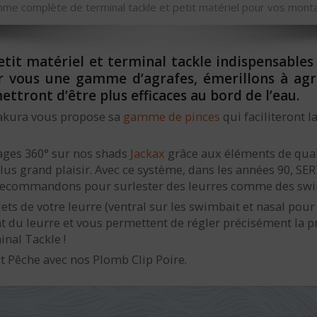
me complète de terminal tackle et petit matériel pour vos mont
 matériel et terminal tackle indispensables af
vous une gamme d’agrafes, émerillons à agraf
ttront d’être plus efficaces au bord de l’eau.
akura vous propose sa
gamme de pinces
qui faciliteront 
ages 360° sur nos shads
Jackax
grâce aux éléments de qua
lus grand plaisir. Avec ce système, dans les années 90, S
s recommandons pour surlester des leurres comme des sw
ets de votre leurre (ventral sur les swimbait et nasal pour
nt du leurre et vous permettent de régler précisément la 
nal Tackle !
ct Pêche avec nos Plomb Clip Poire.