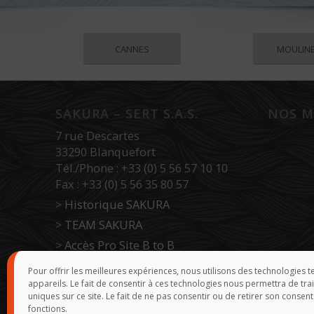
CANNES
MOULIN
SAKURA – SERT S.A.S.
NOS M
7 rue Descartes
33290 Blanquefort
Tél./Phone : +33 (0) 5 56 57 10 10
Fax : +33 (0) 5 56 35 80 57
>
Historique SAKURA
>
TEAM SAKURA
>
Accès Pro Site B to B
>
Force de vente
Pour offrir les meilleures expériences, nous utilisons des technologies 
appareils. Le fait de consentir à ces technologies nous permettra de tr
uniques sur ce site. Le fait de ne pas consentir ou de retirer son consent
fonctions.