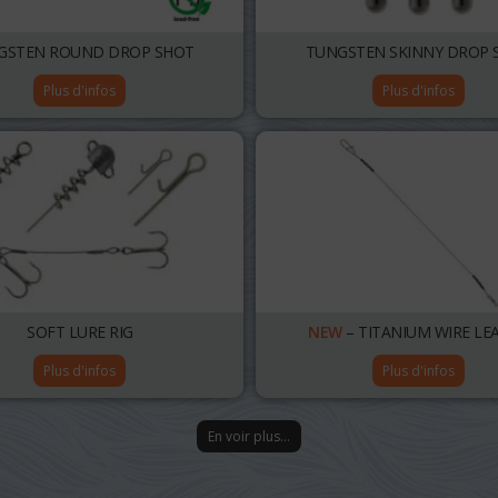
GSTEN ROUND DROP SHOT
TUNGSTEN SKINNY DROP 
Plus d'infos
Plus d'infos
SOFT LURE RIG
NEW
– TITANIUM WIRE LE
Plus d'infos
Plus d'infos
En voir plus…