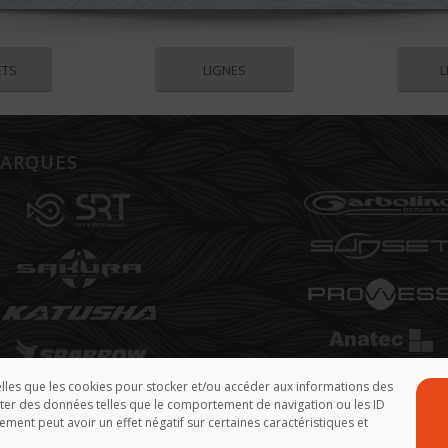
ETS
LIGNES
L
ARQUES
telles que les cookies pour stocker et/ou accéder aux informations des
aiter des données telles que le comportement de navigation ou les ID
ement peut avoir un effet négatif sur certaines caractéristiques et