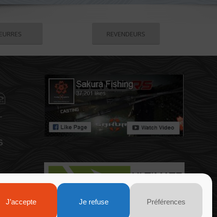
EURRES
REVENDEURS
J’accepte
Je refuse
Préférences