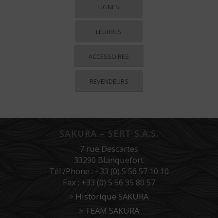
LIGNES
LEURRES
ACCESSOIRES
REVENDEURS
SAKURA – SERT S.A.S.
7 rue Descartes
33290 Blanquefort
Tél./Phone : +33 (0) 5 56 57 10 10
Fax : +33 (0) 5 56 35 80 57
>
Historique SAKURA
>
TEAM SAKURA