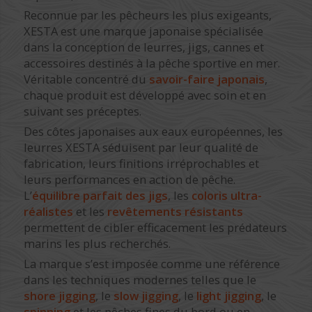
Reconnue par les pêcheurs les plus exigeants,
XESTA est une marque japonaise spécialisée
dans la conception de leurres, jigs, cannes et
accessoires destinés à la pêche sportive en mer.
Véritable concentré du
savoir-faire japonais
,
chaque produit est développé avec soin et en
suivant ses préceptes.
Des côtes japonaises aux eaux européennes, les
leurres XESTA séduisent par leur qualité de
fabrication, leurs finitions irréprochables et
leurs performances en action de pêche.
L’
équilibre parfait des jigs
, les
coloris ultra-
réalistes
et les
revêtements résistants
permettent de cibler efficacement les prédateurs
marins les plus recherchés.
La marque s’est imposée comme une référence
dans les techniques modernes telles que le
shore jigging
, le
slow jigging
, le
light jigging
, le
spinning
et les pêches fines du bord ou en