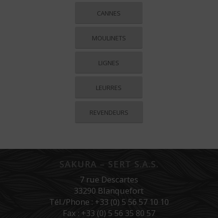
CANNES
MOULINETS
LIGNES
LEURRES
REVENDEURS
SAKURA – SERT S.A.S.
7 rue Descartes
33290 Blanquefort
Tél./Phone : +33 (0) 5 56 57 10 10
Fax : +33 (0) 5 56 35 80 57