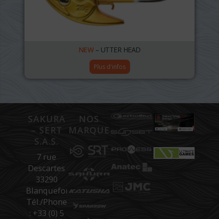
NEW
– UTTER HEAD
Plus d'infos
SAKURA
NOS
– SERT
MARQUES
S.A.S.
7 rue
Descartes
33290
Blanquefort
Tél./Phone
: +33 (0) 5