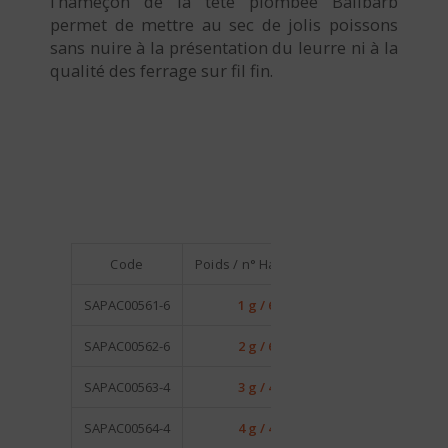
l’hameçon de la tête plombée Ballbarb
permet de mettre au sec de jolis poissons
sans nuire à la présentation du leurre ni à la
qualité des ferrage sur fil fin.
Code
Poids / n° Hameçon
Qté / Blister
SAPAC00561-6
1 g / 6
6
SAPAC00562-6
2 g / 6
5
SAPAC00563-4
3 g / 4
5
SAPAC00564-4
4 g / 4
4