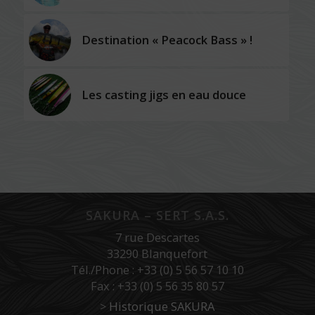
Destination « Peacock Bass » !
Les casting jigs en eau douce
SAKURA – SERT S.A.S.
7 rue Descartes
33290 Blanquefort
Tél./Phone : +33 (0) 5 56 57 10 10
Fax : +33 (0) 5 56 35 80 57
>
Historique SAKURA