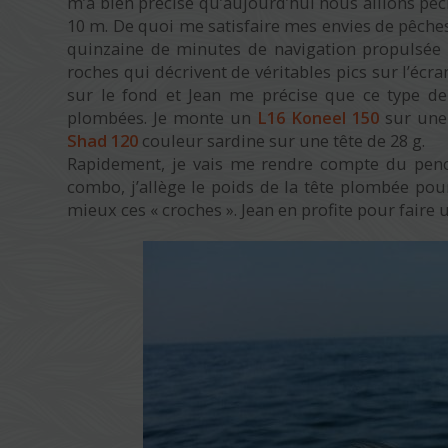
m’a bien précisé qu’aujourd’hui nous allions pê
10 m. De quoi me satisfaire mes envies de pêche
quinzaine de minutes de navigation propulsée 
roches qui décrivent de véritables pics sur l’écra
sur le fond et Jean me précise que ce type de
plombées. Je monte un
L16 Koneel 150
sur un
Shad 120
couleur sardine sur une tête de 28 g.
Rapidement, je vais me rendre compte du pench
combo, j’allège le poids de la tête plombée p
mieux ces « croches ». Jean en profite pour faire