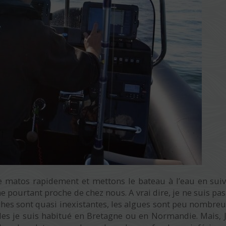
le matos rapidement et mettons le bateau à l’eau en suiv
ne pourtant proche de chez nous. A vrai dire, je ne suis pas
roches sont quasi inexistantes, les algues sont peu nombreu
es je suis habitué en Bretagne ou en Normandie. Mais, 