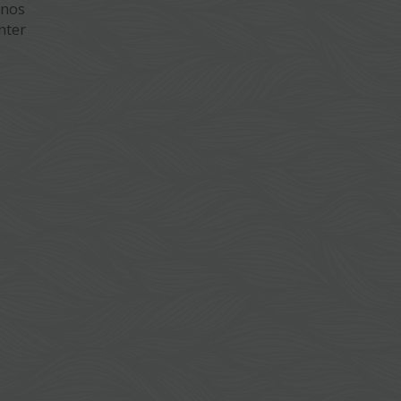
 nos
nter