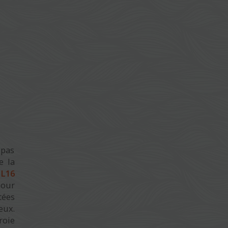
 pas
e la
e
L16
pour
tées
eux.
roie