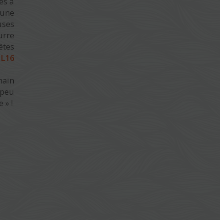
es à
 une
uses
urre
êtes
n
L16
hain
 peu
 » !