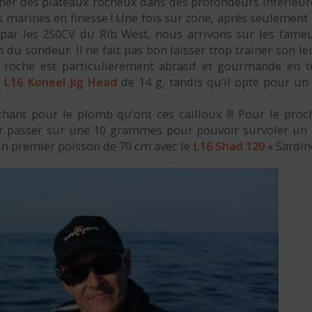
cher des plateaux rocheux dans des profondeurs inférieur
s marines en finesse ! Une fois sur zone, après seulement
par les 250CV du Rib West, nous arrivons sur les fame
n du sondeur. Il ne fait pas bon laisser trop trainer son le
 roche est particulièrement abrasif et gourmande en t
e
L16 Koneel Jig Head
de 14 g, tandis qu’il opte pour u
ant pour le plomb qu’ont ces cailloux !!! Pour le proc
our passer sur une 10 grammes pour pouvoir survoler un
 un premier poisson de 70 cm avec le
L16 Shad 120
« Sardine