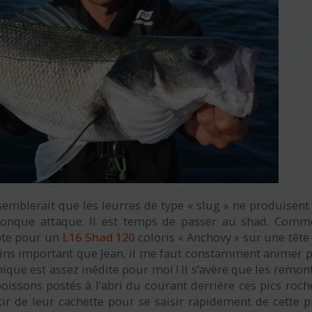
 semblerait que les leurres de type « slug » ne produisent
conque attaque. Il est temps de passer au shad. Comm
opte pour un
L16 Shad 120
coloris « Anchovy » sur une têt
ns important que Jean, il me faut constamment animer 
nique est assez inédite pour moi ! Il s’avère que les remon
poissons postés à l’abri du courant derrière ces pics roch
rtir de leur cachette pour se saisir rapidement de cette p