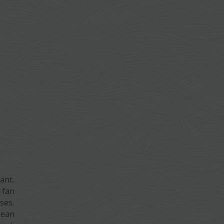
ant.
 fan
ses.
Jean