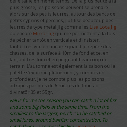
belle taille en même temps. De la plus petite à la
plus grosse, les poissons peuvent se prendre
alors sur des petits leurres, autour des bancs de
petits cyprins et perches, j’utilise beaucoup des
leurres de type metal jig comme les
Lisa Loca Jig
ou encore
Mirror Jig
qui me permettent à la fois
de pêcher tantôt en verticale et d’insister,
tantôt très vite en linéaire quand je repère des
chasses, de la surface à 10m de fond et ce, en
lançant très loin et en peignant beaucoup de
terrain. L’automne est également la saison où la
palette s’exprime pleinement, y compris en
profondeur. Je ne compte plus les poissons
attrapés par plus de 6 mètres de fond au
divinatör 35 et 55gr.
Fall is for me the season you can catch a lot of fish
and some big fishs at the same time. From the
smallest to the largest, perch can be catched on
small lures, around baitfish concentration. To
catch them, i use metal jig like
Lisa Loca