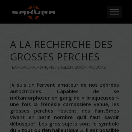
A LA RECHERCHE DES
GROSSES PERCHES
TEAM SAKURA
,
FRANÇAIS / ENGLISH
,
ZOOM PRODUITS
Je suis un fervent amateur de nos zébrées
autochtones. Capables de se
métamorphoser en gang de « braqueuses »
une fois la frénésie carnassière venue, les
grosses perches restent des fantômes
vivant en petit nombre qu’il faut savoir
débusquer. Les gros sujets sont le symbole
du « tout ou rien halieutique », il est possible