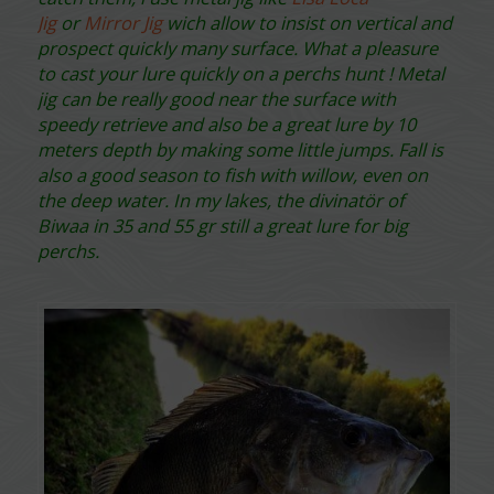
Jig
or
Mirror Jig
wich allow to insist on vertical and
prospect quickly many surface. What a pleasure
to cast your lure quickly on a perchs hunt ! Metal
jig can be really good near the surface with
speedy retrieve and also be a great lure by 10
meters depth by making some little jumps. Fall is
also a good season to fish with willow, even on
the deep water. In my lakes, the divinatör of
Biwaa in 35 and 55 gr still a great lure for big
perchs.