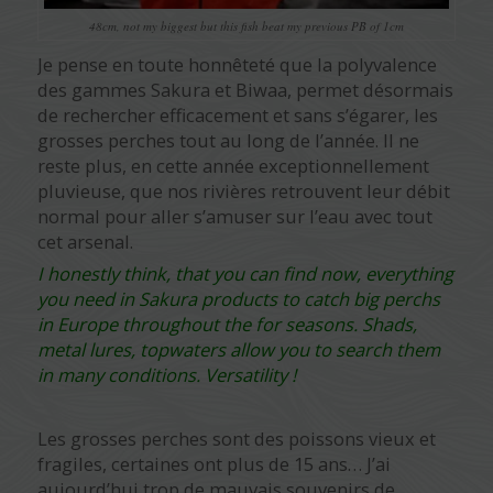
48cm, not my biggest but this fish beat my previous PB of 1cm
Je pense en toute honnêteté que la polyvalence
des gammes Sakura et Biwaa, permet désormais
de rechercher efficacement et sans s’égarer, les
grosses perches tout au long de l’année. Il ne
reste plus, en cette année exceptionnellement
pluvieuse, que nos rivières retrouvent leur débit
normal pour aller s’amuser sur l’eau avec tout
cet arsenal.
I honestly think, that you can find now, everything
you need in Sakura products to catch big perchs
in Europe throughout the for seasons. Shads,
metal lures, topwaters allow you to search them
in many conditions. Versatility !
Les grosses perches sont des poissons vieux et
fragiles, certaines ont plus de 15 ans… J’ai
aujourd’hui trop de mauvais souvenirs de