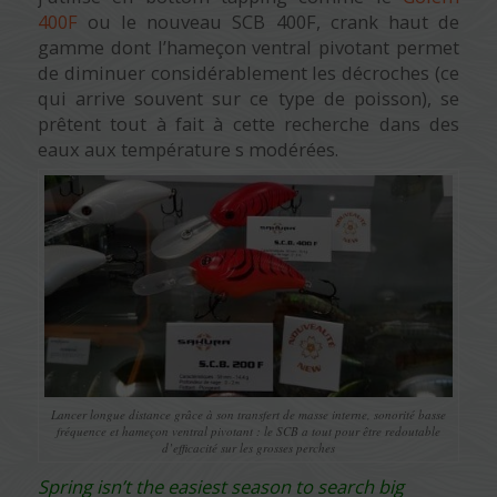
400F
ou le nouveau SCB 400F, crank haut de
gamme dont l’hameçon ventral pivotant permet
de diminuer considérablement les décroches (ce
qui arrive souvent sur ce type de poisson), se
prêtent tout à fait à cette recherche dans des
eaux aux température s modérées.
Lancer longue distance grâce à son transfert de masse interne, sonorité basse
fréquence et hameçon ventral pivotant : le SCB a tout pour être redoutable
d’efficacité sur les grosses perches
Spring isn’t the easiest season to search big