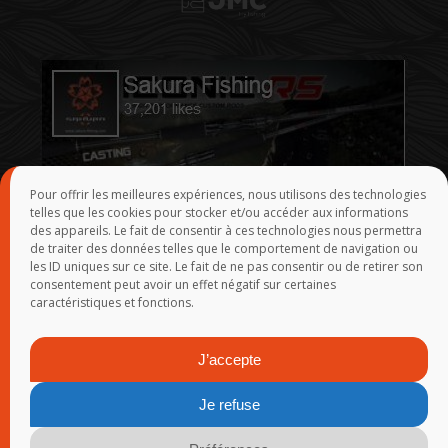
Pour offrir les meilleures expériences, nous utilisons des technologies
telles que les cookies pour stocker et/ou accéder aux informations
des appareils. Le fait de consentir à ces technologies nous permettra
de traiter des données telles que le comportement de navigation ou
les ID uniques sur ce site. Le fait de ne pas consentir ou de retirer son
consentement peut avoir un effet négatif sur certaines
caractéristiques et fonctions.
J’accepte
Je refuse
© 2015-2026
SAKURA
-
Groupe Rivolier
-
Webmaster
- Réalisation :
Yann Demoy - Tanguy Marlin - Franck Rosmann - Infogérance :