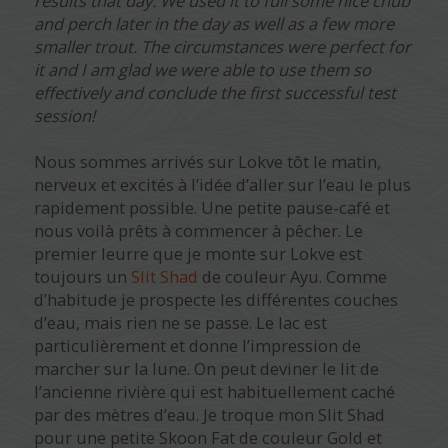
results that day. We used it to full some nice chub
and perch later in the day as well as a few more
smaller trout. The circumstances were perfect for
it and I am glad we were able to use them so
effectively and conclude the first successful test
session!
Nous sommes arrivés sur Lokve tôt le matin,
nerveux et excités à l’idée d’aller sur l’eau le plus
rapidement possible. Une petite pause-café et
nous voilà prêts à commencer à pêcher. Le
premier leurre que je monte sur Lokve est
toujours un
Slit Shad
de couleur Ayu. Comme
d’habitude je prospecte les différentes couches
d’eau, mais rien ne se passe. Le lac est
particulièrement et donne l’impression de
marcher sur la lune. On peut deviner le lit de
l’ancienne rivière qui est habituellement caché
par des mètres d’eau. Je troque mon Slit Shad
pour une petite Skoon Fat de couleur Gold et