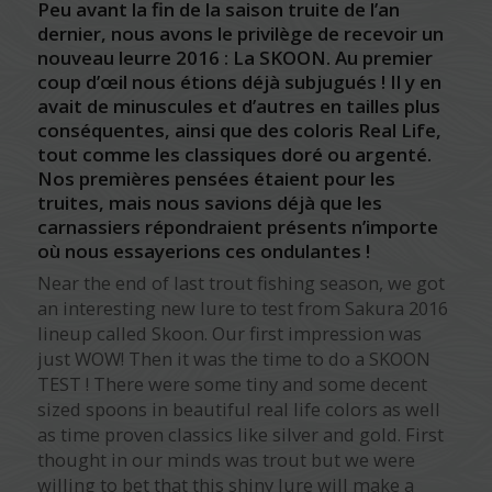
Peu avant la fin de la saison truite de l’an
dernier, nous avons le privilège de recevoir un
nouveau leurre 2016 : La
SKOON
. Au premier
coup d’œil nous étions déjà subjugués ! Il y en
avait de minuscules et d’autres en tailles plus
conséquentes, ainsi que des coloris Real Life,
tout comme les classiques doré ou argenté.
Nos premières pensées étaient pour les
truites, mais nous savions déjà que les
carnassiers répondraient présents n’importe
où nous essayerions ces ondulantes !
Near the end of last trout fishing season, we got
an interesting new lure to test from Sakura 2016
lineup called Skoon. Our first impression was
just WOW! Then it was the time to do a SKOON
TEST ! There were some tiny and some decent
sized spoons in beautiful real life colors as well
as time proven classics like silver and gold. First
thought in our minds was trout but we were
willing to bet that this shiny lure will make a