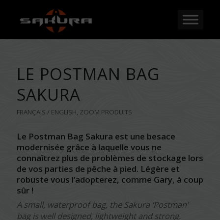
LE POSTMAN BAG
SAKURA
FRANÇAIS / ENGLISH
,
ZOOM PRODUITS
Le Postman Bag Sakura est une besace
modernisée grâce à laquelle vous ne
connaîtrez plus de problèmes de stockage lors
de vos parties de pêche à pied. Légère et
robuste vous l’adopterez, comme Gary, à coup
sûr !
A small, waterproof bag, the Sakura ‘Postman’
bag is well designed, lightweight and strong.