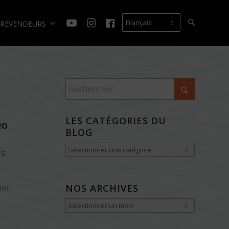
REVENDEURS
LES CATÉGORIES DU
éo
BLOG
Les
ls
catégories
du
iel
NOS ARCHIVES
Blog