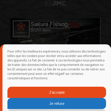
Pour offrir les meilleures expériences, nous utilisons des technologies
telles que les cookies pour stocker et/ou accéder aux informations
des appareils. Le fait de consentir à ces technologies nous permettra
de traiter des données telles que le comportement de navigation ou
les ID uniques sur ce site. Le fait de ne pas consentir ou de retirer son
consentement peut avoir un effet négatif sur certaines
caractéristiques et fonctions.
J’accepte
Je refuse
© 2015-2026
SAKURA
-
Groupe Rivolier
-
Webmaster
- Réalisation :