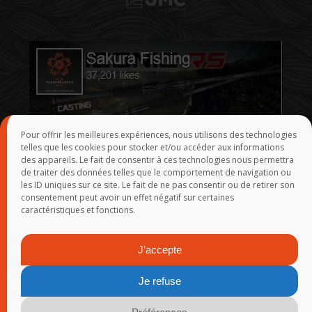
Pour offrir les meilleures expériences, nous utilisons des technologies
telles que les cookies pour stocker et/ou accéder aux informations
des appareils. Le fait de consentir à ces technologies nous permettra
de traiter des données telles que le comportement de navigation ou
les ID uniques sur ce site. Le fait de ne pas consentir ou de retirer son
consentement peut avoir un effet négatif sur certaines
caractéristiques et fonctions.
J’accepte
Je refuse
© 2015-2026
SAKURA
-
Groupe Rivolier
-
Webmaster
- Réalisation :
Yann Demoy - Tanguy Marlin - Franck Rosmann - Infogérance :