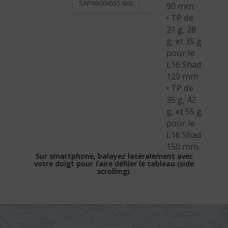
SAPAB004555-6/0
55 g / 6/0
90 mm
• TP de
21 g, 28
g, et 35 g
pour le
L16 Shad
120 mm
• TP de
35 g, 42
g, et 55 g
pour le
L16 Shad
150 mm
Sur smartphone, balayez latéralement avec
votre doigt pour faire défiler le tableau (side
scrolling).