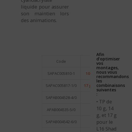
liquide pour assurer
son maintien lors
des animations.
Afin
d’optimiser
Code
Poids / n° Hameç
vos
montages,
nous vous
SAPAC005810-1
10 g / 1 – L16 Shad Baby 
recommandons
les
combinaisons
SAPAC005817-1/0
17 g / 1/0 – L16 Shad Baby
suivantes
:
SAPAB004528-4/0
28 g / 4/0
• TP de
10 g, 14
APAB004535-5/0
35 g / 5/0
g, et 17 g
pour le
SAPAB004542-6/0
42 g / 6/0
L16 Shad