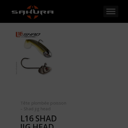
Tête plombée poisson
– Shad jig head
L16 SHAD
JIG HEAD