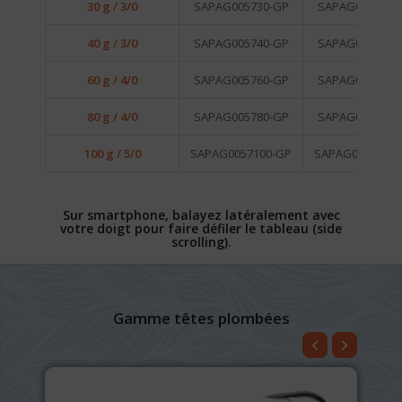
30 g / 3/0
SAPAG005730-GP
SAPAG005730-
40 g / 3/0
SAPAG005740-GP
SAPAG005740-
60 g / 4/0
SAPAG005760-GP
SAPAG005760-
80 g / 4/0
SAPAG005780-GP
SAPAG005780-
100 g / 5/0
SAPAG0057100-GP
SAPAG0057100
Sur smartphone, balayez latéralement avec
votre doigt pour faire défiler le tableau (side
scrolling).
Gamme têtes plombées