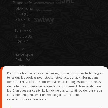
Blanquefort
Tél./Phone
: +33 (0) 5
56 57 10
10
Fax : +33
(0) 5 56 35
80 57
>
Historique
SAKURA
>
TEAM
SAKURA
Pour offrir les meilleures expériences, nous utilisons des technologies
telles que les cookies pour stocker et/ou accéder aux informations
>
Accès
des appareils. Le fait de consentir à ces technologies nous permettra
Pro Site B
de traiter des données telles que le comportement de navigation ou
to B
les ID uniques sur ce site. Le fait de ne pas consentir ou de retirer son
consentement peut avoir un effet négatif sur certaines
>
Force de
caractéristiques et fonctions.
vente