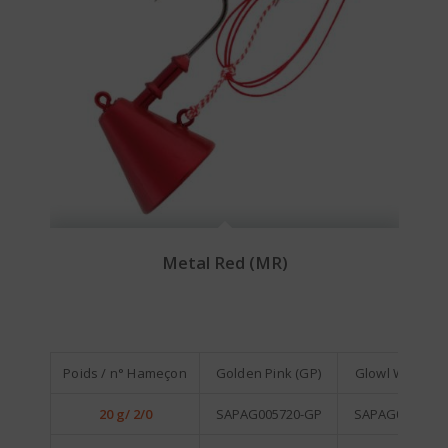
Metal Red (MR)
Poids / n° Hameçon
Golden Pink (GP)
Glowl White (
20 g/ 2/0
SAPAG005720-GP
SAPAG005720-