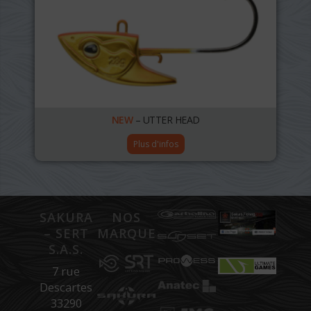
NEW
– UTTER HEAD
Plus d'infos
SAKURA
NOS
– SERT
MARQUES
S.A.S.
7 rue
Descartes
33290