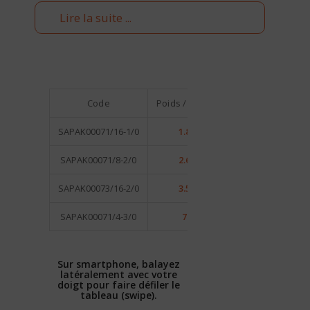
Lire la suite ...
Code
Poids / n° Hameçon
Qté / Bliste
SAPAK00071/16-1/0
1.8 g / 1/0
2
SAPAK00071/8-2/0
2.6 g / 2/0
2
SAPAK00073/16-2/0
3.5 g / 2/0
2
SAPAK00071/4-3/0
7 g / 3/0
2
Sur smartphone, balayez
latéralement avec votre
doigt pour faire défiler le
tableau (swipe).