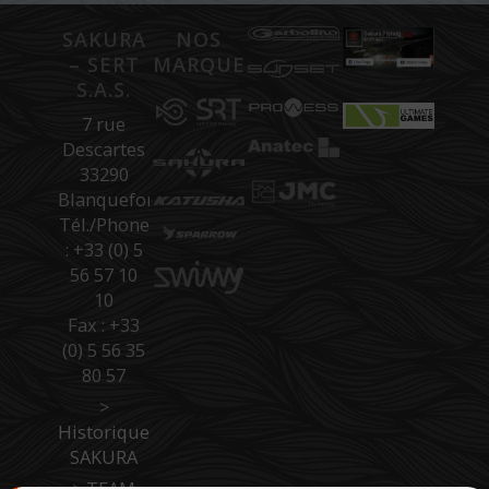
SAKURA
NOS
– SERT
MARQUES
S.A.S.
7 rue
Descartes
33290
Blanquefort
Tél./Phone
: +33 (0) 5
56 57 10
10
Fax : +33
(0) 5 56 35
80 57
>
Historique
SAKURA
>
TEAM