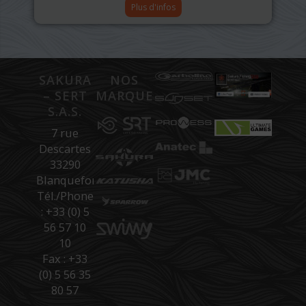
Plus d'infos
SAKURA
NOS
– SERT
MARQUES
S.A.S.
7 rue
Descartes
33290
Blanquefort
Tél./Phone
: +33 (0) 5
56 57 10
10
Fax : +33
(0) 5 56 35
80 57