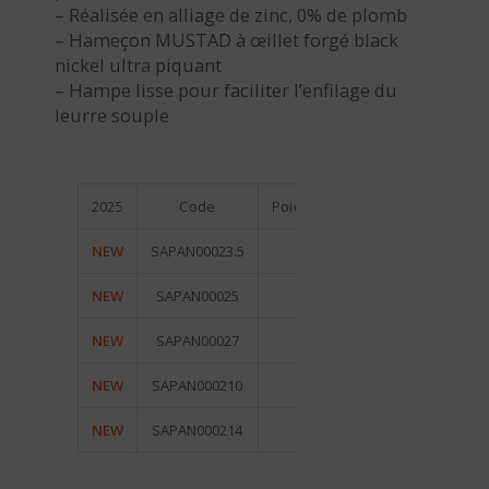
– Réalisée en alliage de zinc, 0% de plomb
– Hameçon MUSTAD à œillet forgé black
nickel ultra piquant
– Hampe lisse pour faciliter l’enfilage du
leurre souple
2025
Code
Poids / n° Hameçon
Qté / Bl
NEW
SAPAN00023.5
3,5 g / 1/0
4
NEW
SAPAN00025
5 g / 3/0
3
NEW
SAPAN00027
7 g / 3/0
3
NEW
SAPAN000210
10 g / 2/0
2
NEW
SAPAN000214
14 g / 4/0
2