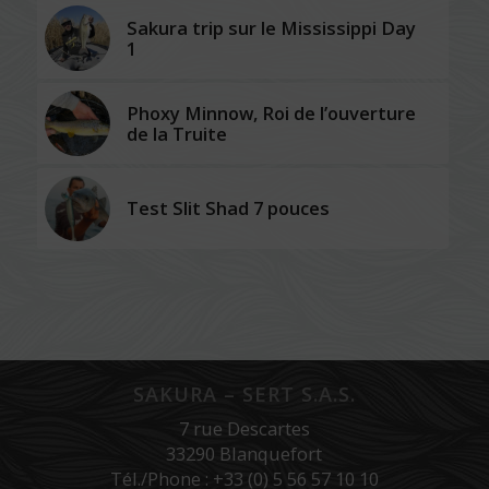
Sakura trip sur le Mississippi Day
1
Phoxy Minnow, Roi de l’ouverture
de la Truite
Test Slit Shad 7 pouces
SAKURA – SERT S.A.S.
7 rue Descartes
33290 Blanquefort
Tél./Phone : +33 (0) 5 56 57 10 10