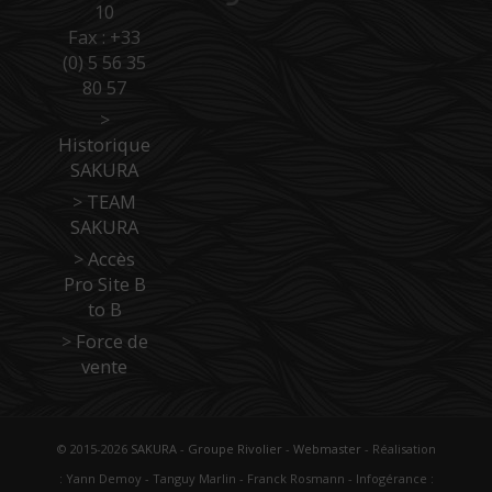
10
Fax : +33
(0) 5 56 35
80 57
>
Historique
SAKURA
>
TEAM
SAKURA
>
Accès
Pro Site B
to B
>
Force de
vente
© 2015-2026
SAKURA
-
Groupe Rivolier
-
Webmaster
- Réalisation
: Yann Demoy - Tanguy Marlin - Franck Rosmann - Infogérance :