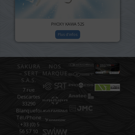
PHOXY KAWA 52S
Plus d'infos
SAKURA
NOS
– SERT
MARQUES
S.A.S.
7 rue
Descartes
33290
Blanquefort
Tél./Phone
: +33 (0) 5
56 57 10