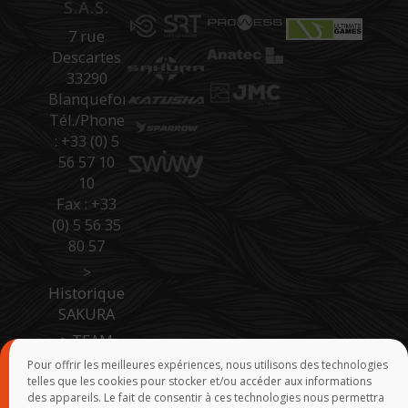
S.A.S.
7 rue
Descartes
33290
Blanquefort
Tél./Phone
: +33 (0) 5
56 57 10
10
Fax : +33
(0) 5 56 35
80 57
>
Historique
SAKURA
>
TEAM
SAKURA
Pour offrir les meilleures expériences, nous utilisons des technologies
telles que les cookies pour stocker et/ou accéder aux informations
>
Accès
des appareils. Le fait de consentir à ces technologies nous permettra