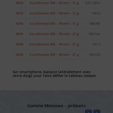
NEW
Azu Minnow 90S – 90 mm – 31 g
G21 (Ghost Lanço
NEW
Azu Minnow 90S – 90 mm – 31 g
148 (Sayori)
NEW
Azu Minnow 90S – 90 mm – 31 g
188 (RB Iwashi)
NEW
Azu Minnow 90S – 90 mm – 31 g
190 (Sardine 25)
NEW
Azu Minnow 90S – 90 mm – 31 g
191 (Sprat)
NEW
Azu Minnow 90S – 90 mm – 31 g
192 (Cloud Sky)
Sur smartphone, balayez latéralement avec
votre doigt pour faire défiler le tableau (swipe).
Gamme Minnows – jerkbaits