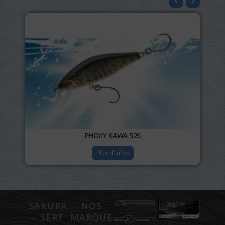
PHOXY KAWA 52S
Plus d'infos
SAKURA
NOS
– SERT
MARQUES