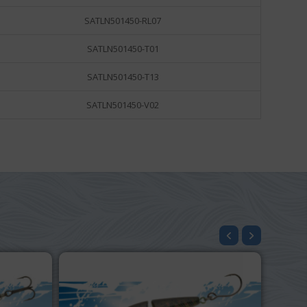
SATLN501450-RL07
SATLN501450-T01
SATLN501450-T13
SATLN501450-V02