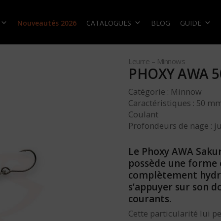
Nouveautés 2026
CATALOGUES
BLOG
GUIDE
Leurre – Minnows
PHOXY AWA 5
Catégorie : Minnow
Caractéristiques : 50 mm
Coulant
Profondeurs de nage : j
Le Phoxy AWA Sakur
possède une forme ca
complètement hydr
s’appuyer sur son do
courants.
Cette particularité lui 