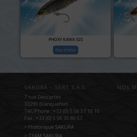
PHOXY KAWA 52S
Plus d'infos
SAKURA – SERT S.A.S.
NOS M
7 rue Descartes
33290 Blanquefort
Tél./Phone : +33 (0) 5 56 57 10 10
Fax : +33 (0) 5 56 35 80 57
>
Historique SAKURA
>
TEAM SAKURA