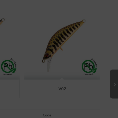
V02
Code