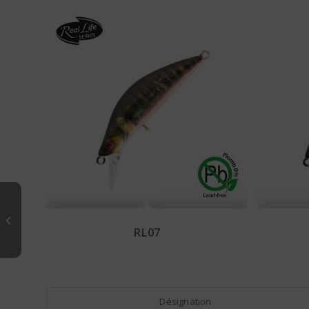
PHOXY SPYBAIT 35S
RL07
Désignation