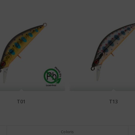
T01
T13
Coloris