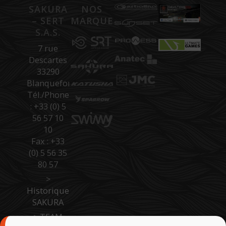
SAKURA
NOS
– SERT
MARQUES
S.A.S.
7 rue
Descartes
33290
Blanquefort
Tél./Phone
: +33 (0) 5
56 57 10
10
Fax : +33
(0) 5 56 35
80 57
>
Historique
SAKURA
>
TEAM