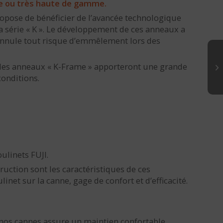
me ou très haute de gamme.
ropose de bénéficier de l’avancée technologique
la série « K ». Le développement de ces anneaux a
annule tout risque d’emmêlement lors des
 les anneaux « K-Frame » apporteront une grande
conditions.
ulinets FUJI.
uction sont les caractéristiques de ces
et sur la canne, gage de confort et d’efficacité.
 nos cannes assure un maintien confortable