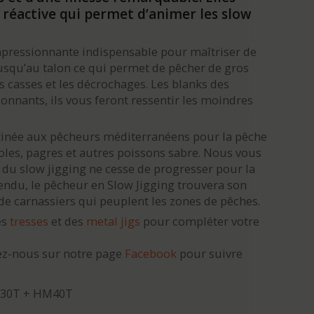
 réactive qui permet d’animer les slow
mpressionnante indispensable pour maîtriser de
jusqu’au talon ce qui permet de pêcher de gros
es casses et les décrochages. Les blanks des
sonnants, ils vous feront ressentir les moindres
tinée aux pêcheurs méditerranéens pour la pêche
oles, pagres et autres poissons sabre. Nous vous
e du slow jigging ne cesse de progresser pour la
tendu, le pêcheur en Slow Jigging trouvera son
e carnassiers qui peuplent les zones de pêches.
es
tresses
et des
metal jigs
pour compléter votre
ez-nous sur notre page
Facebook
pour suivre
M30T + HM40T