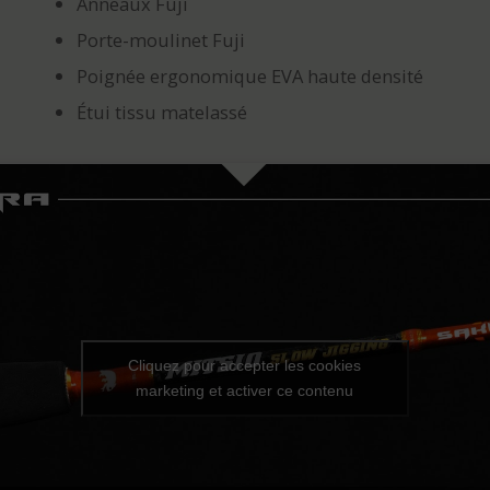
Anneaux Fuji
Porte-moulinet Fuji
Poignée ergonomique EVA haute densité
Étui tissu matelassé
Cliquez pour accepter les cookies
marketing et activer ce contenu