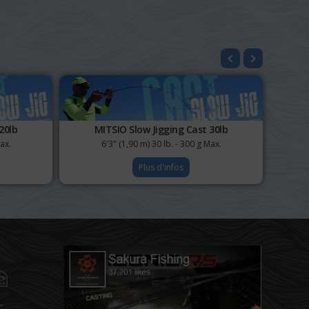
20lb
MITSIO Slow Jigging Cast 30lb
ax.
6'3" (1,90 m) 30 lb. - 300 g Max.
Plus d'infos