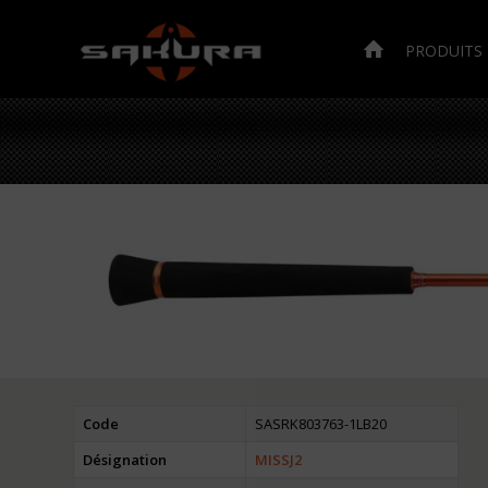
PRODUITS
Code
SASRK803763-1LB20
Désignation
MISSJ2