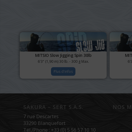
MITSIO Slow Jigging Spin 30lb
MIT
6'3" (1,90 m) 30 lb. - 300 g Max.
6'
Plus d'infos
SAKURA – SERT S.A.S.
NOS M
7 rue Descartes
33290 Blanquefort
Tél./Phone : +33 (0) 5 56 57 10 10