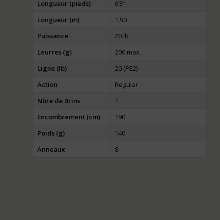
Longueur (pieds)
6’3″
Longueur (m)
1,90
Puissance
20 lb.
Leurres (g)
200 max.
Ligne (lb)
20 (PE2)
Action
Regular
Nbre de Brins
1
Encombrement (cm)
190
Poids (g)
140
Anneaux
8