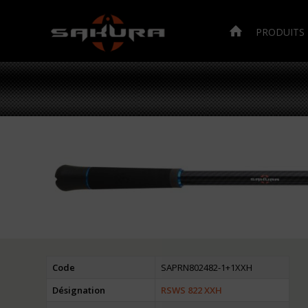
PRODUITS
Code
SAPRN802482-1+1XXH
Désignation
RSWS 822 XXH