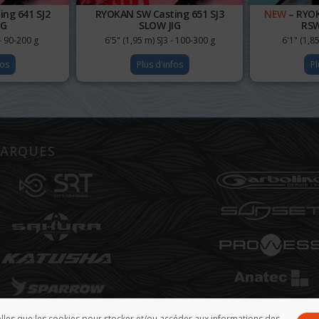
ng 641 SJ2
RYOKAN SW Casting 651 SJ3
NEW
– RYOK
IG
SLOW JIG
RSW
 - 90-200 g
6'5" (1,95 m) SJ3 - 100-300 g
6'1" (1,8
fos
Plus d'infos
Pl
ARQUES
telles que les cookies pour stocker et/ou accéder aux informations des