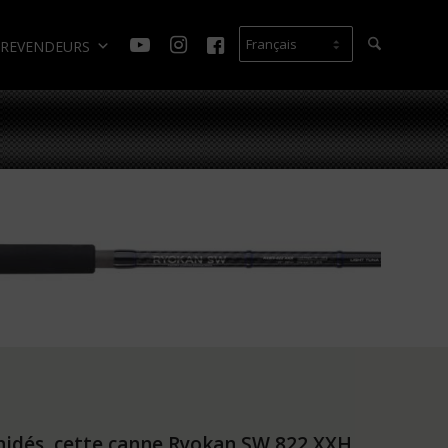
REVENDEURS
nidés, cette canne Ryokan SW 822 XXH