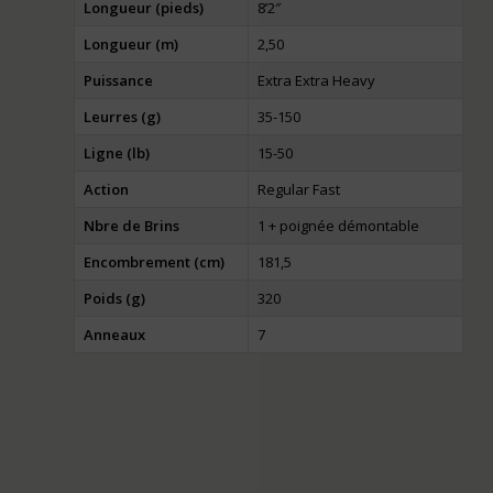
Longueur (pieds)
8’2″
Longueur (m)
2,50
Puissance
Extra Extra Heavy
Leurres (g)
35-150
Ligne (lb)
15-50
Action
Regular Fast
Nbre de Brins
1 + poignée démontable
Encombrement (cm)
181,5
Poids (g)
320
Anneaux
7