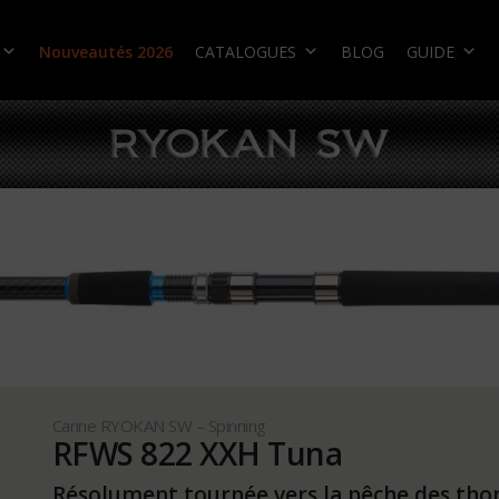
Nouveautés 2026
CATALOGUES
BLOG
GUIDE
Canne RYOKAN SW – Spinning
RFWS 822 XXH Tuna
Résolument tournée vers la pêche des tho