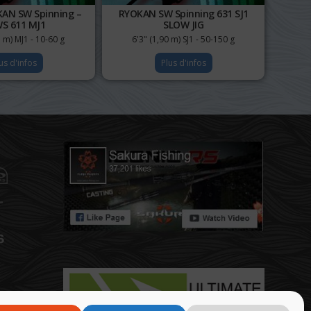
AN SW Spinning –
RYOKAN SW Spinning 631 SJ1
S 611 MJ1
SLOW JIG
5 m) MJ1 - 10-60 g
6'3" (1,90 m) SJ1 - 50-150 g
us d'infos
Plus d'infos