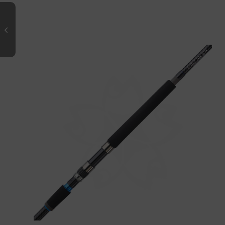
RYOKAN FW Spinning RFWS 862 H