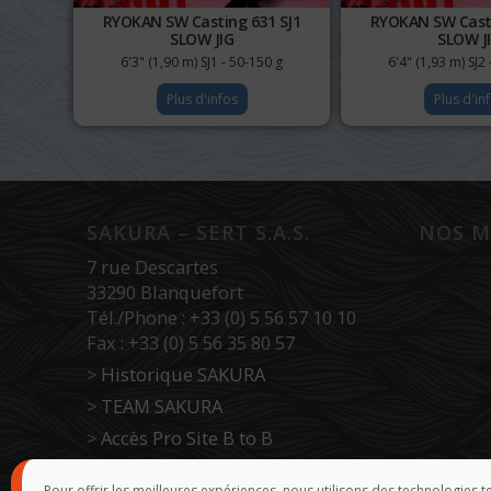
RYOKAN SW Casting 631 SJ1
RYOKAN SW Casti
SLOW JIG
SLOW J
6'3" (1,90 m) SJ1 - 50-150 g
6'4" (1,93 m) SJ2
Plus d'infos
Plus d'in
SAKURA – SERT S.A.S.
NOS M
7 rue Descartes
33290 Blanquefort
Tél./Phone : +33 (0) 5 56 57 10 10
Fax : +33 (0) 5 56 35 80 57
>
Historique SAKURA
>
TEAM SAKURA
>
Accès Pro Site B to B
>
Force de vente
Pour offrir les meilleures expériences, nous utilisons des technologies 