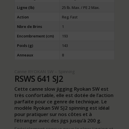
Ligne (lb)
25 lb. Max. / PE 2 Max.
Action
Reg. Fast
Nbre de Brins
1
Encombrement (cm)
193
Poids (g)
143
Anneaux
8
Canne RYOKAN SW – Spinning
RSWS 641 SJ2
Cette canne slow jigging Ryokan SW est
très confortable, elle est dotée de l’action
parfaite pour ce genre de technique. Le
modèle Ryokan SW SJ2 spinning est idéal
pour pratiquer sur nos côtes et à
l’étranger avec des jigs jusqu’à 200 g.
Spécialement conçue pour le slow jigging et