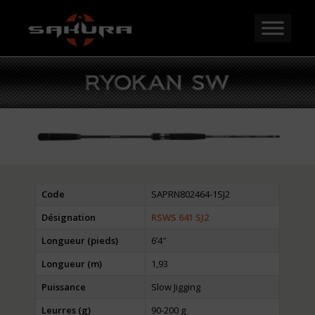
Code
SAPRN802464-1SJ2
Désignation
RSWS 641 SJ2
Longueur (pieds)
6’4″
Longueur (m)
1,93
Puissance
Slow Jigging
Leurres (g)
90-200 g