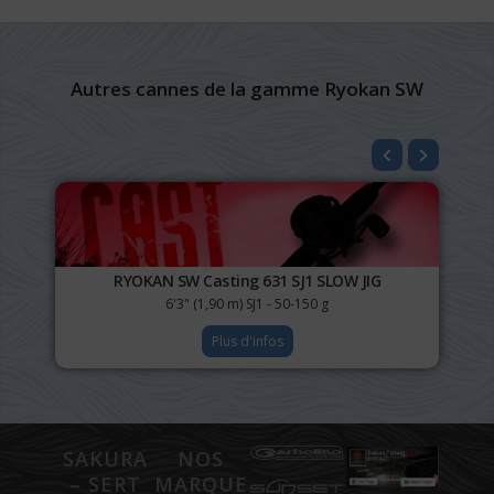
Autres cannes de la gamme Ryokan SW
RYOKAN SW Casting 631 SJ1 SLOW JIG
6'3" (1,90 m) SJ1 - 50-150 g
Plus d'infos
SAKURA
NOS
– SERT
MARQUES