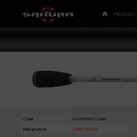
PRODUITS
Code
SAPRP806970-2MH
Désignation
LUMS 702 MH