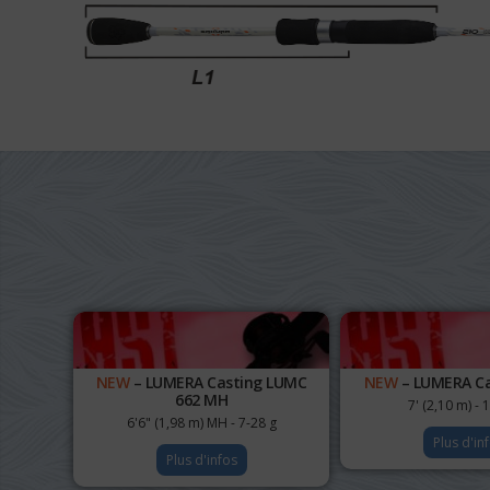
NEW
– LUMERA Casting LUMC
NEW
– LUMERA Ca
662 MH
7' (2,10 m) - 
6'6" (1,98 m) MH - 7-28 g
Plus d'in
Plus d'infos