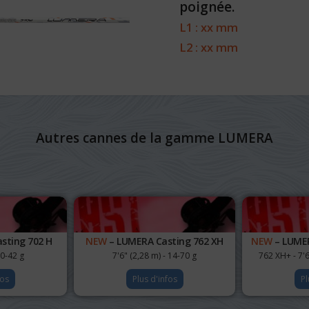
poignée.
L1 : xx mm
L2 : xx mm
Autres cannes de la gamme LUMERA
sting 702 H
NEW
– LUMERA Casting 762 XH
NEW
– LUMER
10-42 g
7'6" (2,28 m) - 14-70 g
762 XH+ - 7'6
fos
Plus d'infos
Pl