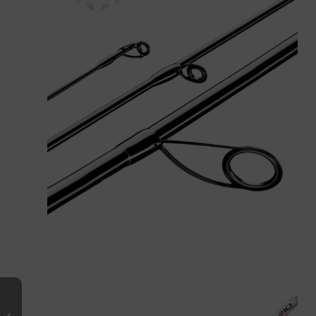
NEW
– LUMERA Spinning 702 M