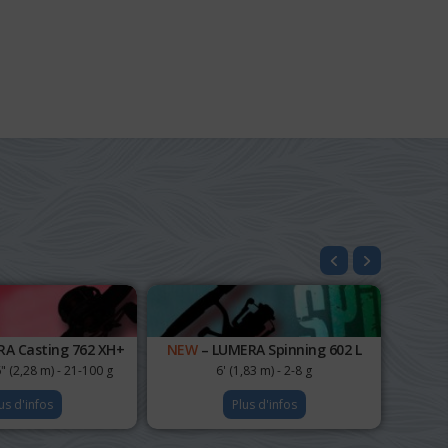
A Casting 762 XH+
NEW
– LUMERA Spinning 602 L
" (2,28 m) - 21-100 g
6' (1,83 m) - 2-8 g
us d'infos
Plus d'infos