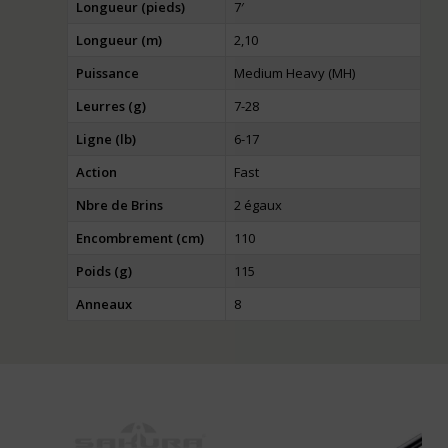
Longueur (pieds)
7′
Longueur (m)
2,10
Puissance
Medium Heavy (MH)
Leurres (g)
7-28
Ligne (lb)
6-17
Action
Fast
Nbre de Brins
2 égaux
Encombrement (cm)
110
Poids (g)
115
Anneaux
8