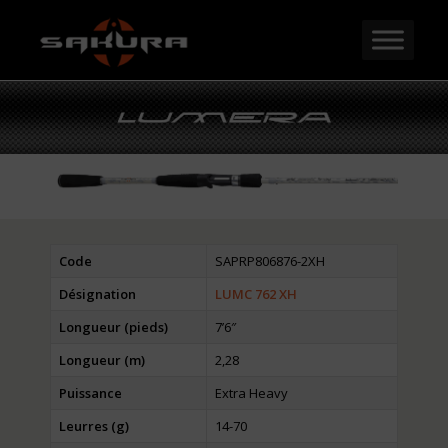
Code
SAPRP806876-2XH
Désignation
LUMC 762 XH
Longueur (pieds)
7’6″
Longueur (m)
2,28
Puissance
Extra Heavy
Leurres (g)
14-70