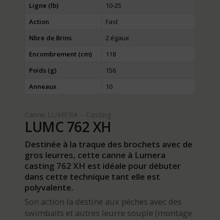
Ligne (lb)
10-25
Action
Fast
Nbre de Brins
2 égaux
Encombrement (cm)
118
Poids (g)
156
Anneaux
10
Canne LUMERA – Casting
LUMC 762 XH
Destinée à la traque des brochets avec de
gros leurres, cette canne à Lumera
casting 762 XH est idéale pour débuter
dans cette technique tant elle est
polyvalente.
Son action la destine aux pêches avec des
swimbaits et autres leurre souple (montage