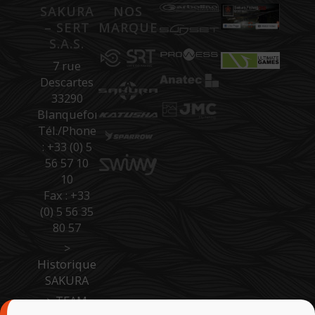
SAKURA
NOS
– SERT
MARQUES
S.A.S.
7 rue
Descartes
33290
Blanquefort
Tél./Phone
: +33 (0) 5
56 57 10
10
Fax : +33
(0) 5 56 35
80 57
>
Historique
SAKURA
>
TEAM