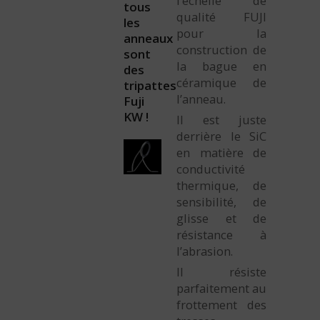
l’échelle de
tous
qualité FUJI
les
pour la
anneaux
construction de
sont
la bague en
des
céramique de
tripattes
l’anneau.
Fuji
KW !
Il est juste
derrière le SiC
en matière de
conductivité
thermique, de
sensibilité, de
glisse et de
résistance à
l’abrasion.
Il résiste
parfaitement au
frottement des