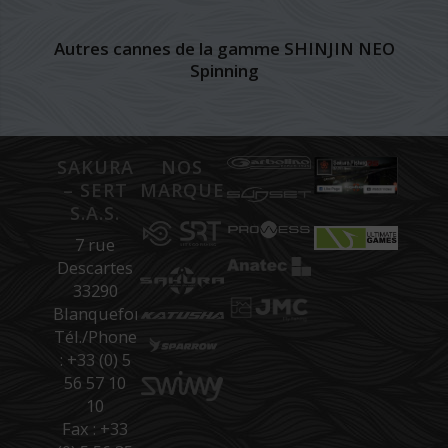
Autres cannes de la gamme SHINJIN NEO
Spinning
SAKURA
NOS
– SERT
MARQUES
S.A.S.
7 rue
Descartes
33290
Blanquefort
Tél./Phone
: +33 (0) 5
56 57 10
10
Fax : +33