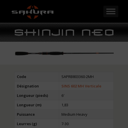
Code
SAPRB803360-2MH
Désignation
SINS 602 MH Verticale
Longueur (pieds)
6′
Longueur (m)
1,83
Puissance
Medium Heavy
Leurres (g)
7-30