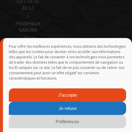
(0) 5 56 35
80 57
>
Historique
SAKURA
>
TEAM
SAKURA
Pour offrir les meilleures expériences, nous utilisons des technologies
telles que les cookies pour stocker et/ou accéder aux informations
>
Accès
des appareils. Le fait de consentir à ces technologies nous permettra
Pro Site B
de traiter des données telles que le comportement de navigation ou
to B
les ID uniques sur ce site. Le fait de ne pas consentir ou de retirer son
consentement peut avoir un effet négatif sur certaines
>
Force de
caractéristiques et fonctions.
vente
J’accepte
© 2015-2026
SAKURA
-
Groupe Rivolier
-
Webmaster
- Réalisation
Je refuse
: Yann Demoy - Tanguy Marlin - Franck Rosmann - Infogérance :
FreePixel
-
Mentions légales
-
Politique de confidentialité
-
Plan
Préférences
du site