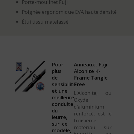
Porte-moulinet Fuji
Poignée ergonomique EVA haute densité
Étui tissu matelassé
Pour
Anneaux : Fuji
plus
Alconite K-
de
Frame Tangle
sensibilité
Free
et une
L’Alconite, ou
meilleure
Oxyde
conduite
d’aluminium
du
renforcé, est le
leurre,
troisième
sur ce
matériau sur
modèle,