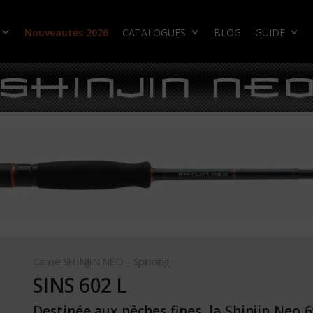
Nouveautés 2026
CATALOGUES
BLOG
GUIDE
Canne SHINJIN NEO – Spinning
SINS 602 L
Destinée aux pêches fines, la Shinjin Neo 