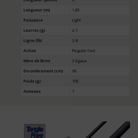
Longueur (m)
1,83
Puissance
Light
Leurres (g)
2-7
Ligne (lb)
2-8
Action
Regular Fast
Nbre de Brins
2 égaux
Encombrement (cm)
96
Poids (g)
105
Anneaux
7