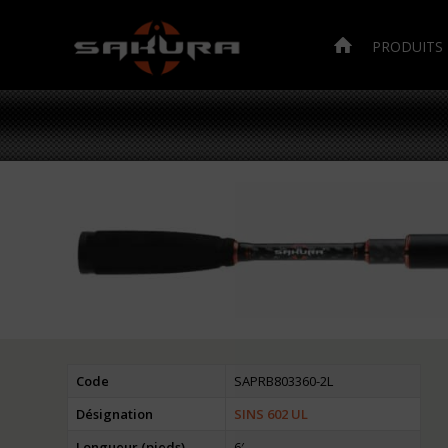
PRODUITS
Code
SAPRB803360-2L
Désignation
SINS 602 UL
Longueur (pieds)
6′