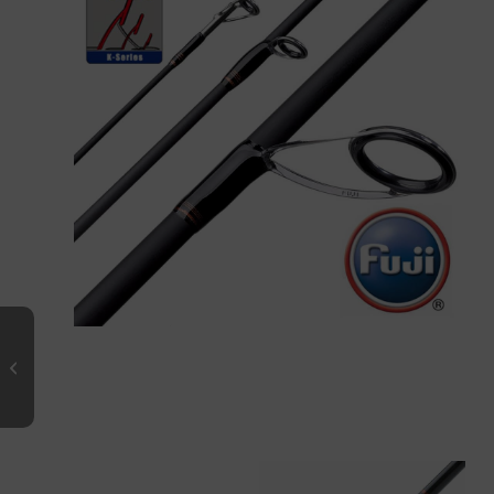
SHINJIN NEO Spinning 562 FT-M