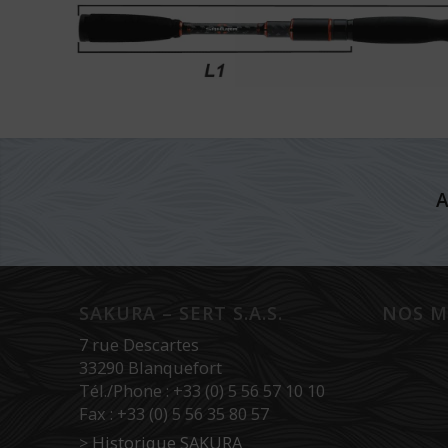
A
SAKURA – SERT S.A.S.
NOS M
7 rue Descartes
33290 Blanquefort
Tél./Phone : +33 (0) 5 56 57 10 10
Fax : +33 (0) 5 56 35 80 57
>
Historique SAKURA