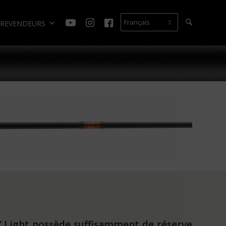
REVENDEURS
6’ Light possède suffisamment de réserve