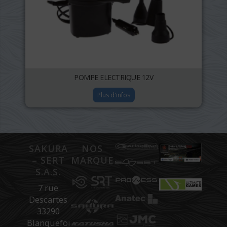
POMPE ELECTRIQUE 12V
Plus d'infos
SAKURA
NOS
– SERT
MARQUES
S.A.S.
7 rue
Descartes
33290
Blanquefort