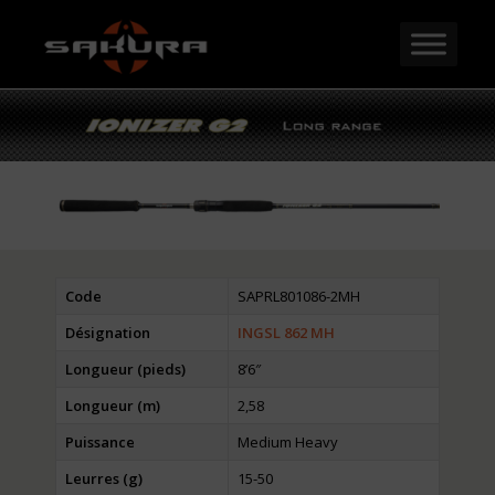
Code
SAPRL801086-2MH
Désignation
INGSL 862 MH
Longueur (pieds)
8’6″
Longueur (m)
2,58
Puissance
Medium Heavy
Leurres (g)
15-50