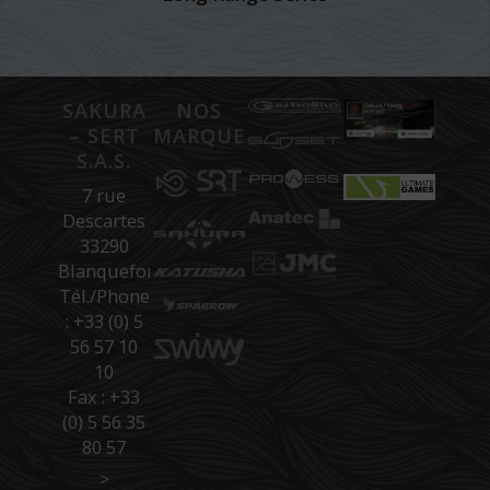
SAKURA
NOS
– SERT
MARQUES
S.A.S.
7 rue
Descartes
33290
Blanquefort
Tél./Phone
: +33 (0) 5
56 57 10
10
Fax : +33
(0) 5 56 35
80 57
>