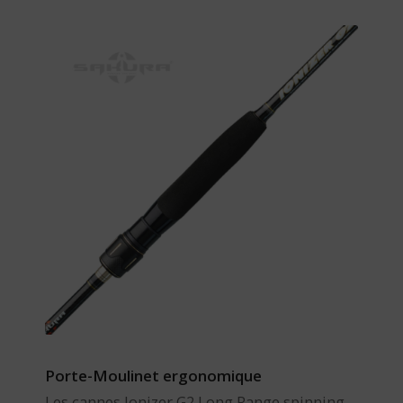
Porte-Moulinet ergonomique
Les cannes Ionizer G2 Long Range spinning