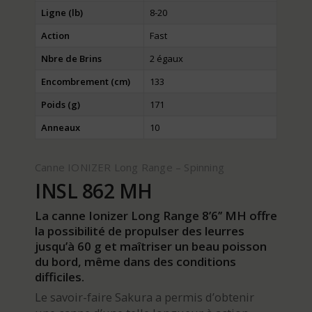
Ligne (lb)
8-20
Action
Fast
Nbre de Brins
2 égaux
Encombrement (cm)
133
Poids (g)
171
Anneaux
10
Canne IONIZER Long Range – Spinning
INSL 862 MH
La canne Ionizer Long Range 8’6’’ MH offre
la possibilité de propulser des leurres
jusqu’à 60 g et maîtriser un beau poisson
du bord, même dans des conditions
difficiles.
Le savoir-faire Sakura a permis d’obtenir