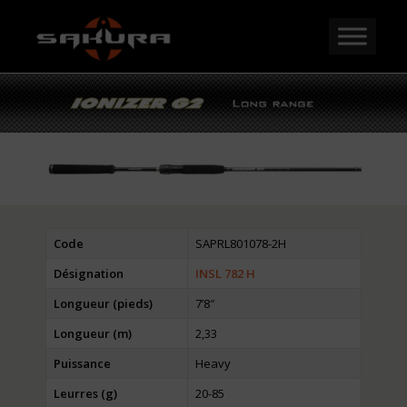
Code
SAPRL801078-2H
Désignation
INSL 782 H
Longueur (pieds)
7’8″
Longueur (m)
2,33
Puissance
Heavy
Leurres (g)
20-85