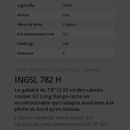
Ligne (lb)
10-30
Action
Fast
Nbre de Brins
2 égaux
Encombrement (cm)
121
Poids (g)
168
Anneaux
9
Canne IONIZER G2 Long Range – Spinning
INGSL 782 H
Le gabarit de 7’8’’ (2.33 m) des cannes
Ionizer G2 Long Range reste un
incontournable qui s’adapte aussi bien à la
pêche du bord qu’en bateau.
L’action rapide du blank réactif qui
caractérise cette canne Ionizer G2 7’8″ est