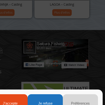
RANJA – Casting
LAGOA – Casting
us d'infos
Plus d'infos
J’accepte
Je refuse
Préférences