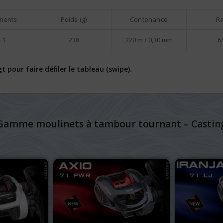
ments
Poids (g)
Contenance
Ra
 1
238
220 m / 0,30 mm
6.
pour faire défiler le tableau (swipe).
Gamme moulinets à tambour tournant – Castin