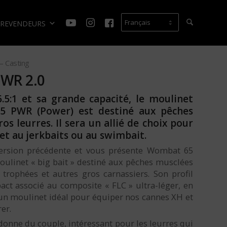
REVENDEURS
– Casting
WR 2.0
.5:1 et sa grande capacité, le moulinet
 PWR (Power) est destiné aux pêches
ros leurres. Il sera un allié de choix pour
et au jerkbaits ou au swimbait.
version précédente et vous présente Wombat 65
ulinet « big bait » destiné aux pêches musclées
trophées et autres gros carnassiers. Son profil
ct associé au composite « FLC » ultra-léger, en
 un moulinet idéal pour équiper nos cannes XH et
er.
 donne du couple, intéressant pour les leurres qui