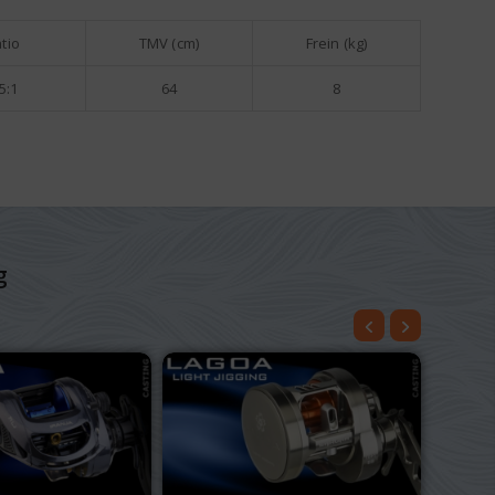
tio
TMV (cm)
Frein (kg)
5:1
64
8
g