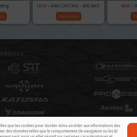
sting
NEW
– AXIO CASTING – BIG BAIT
NEW
– I
fos
Plus d'infos
Pl
ARQUES
telles que les cookies pour stocker et/ou accéder aux informations des
aiter des données telles que le comportement de navigation ou les ID
ement peut avoir un effet négatif sur certaines caractéristiques et