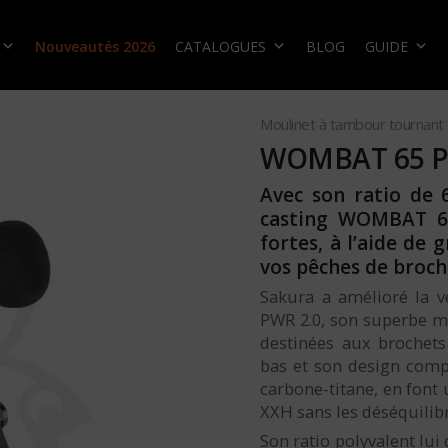
Nouveautés 2026
CATALOGUES
BLOG
GUIDE
Moulinet à tambour tournant 
WOMBAT 65 P
Avec son ratio de 6
casting WOMBAT 65
fortes, à l’aide de g
vos pêches de broch
Sakura a amélioré la 
PWR 2.0, son superbe mo
destinées aux brochets 
bas et son design compa
carbone-titane, en font
XXH sans les déséquilibr
Son ratio polyvalent lui