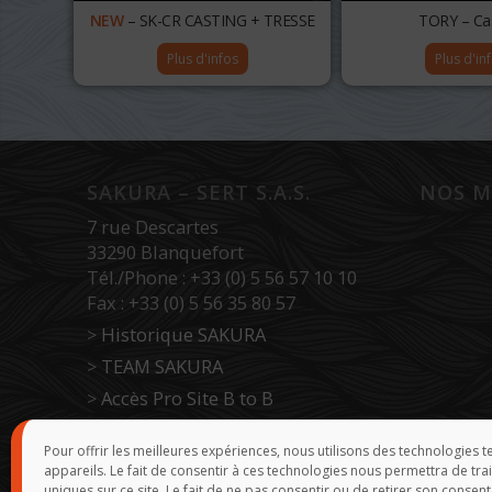
NEW
– SK-CR CASTING + TRESSE
TORY – Ca
Plus d'infos
Plus d'in
SAKURA – SERT S.A.S.
NOS M
7 rue Descartes
33290 Blanquefort
Tél./Phone : +33 (0) 5 56 57 10 10
Fax : +33 (0) 5 56 35 80 57
>
Historique SAKURA
>
TEAM SAKURA
>
Accès Pro Site B to B
>
Force de vente
Pour offrir les meilleures expériences, nous utilisons des technologies 
appareils. Le fait de consentir à ces technologies nous permettra de tr
uniques sur ce site. Le fait de ne pas consentir ou de retirer son consent