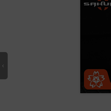
IONIZER 72 F –
Casting