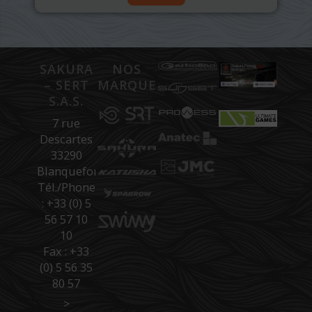
SAKURA
NOS
– SERT
MARQUES
S.A.S.
7 rue
Descartes
33290
Blanquefort
Tél./Phone
: +33 (0) 5
56 57 10
10
Fax : +33
(0) 5 56 35
80 57
>