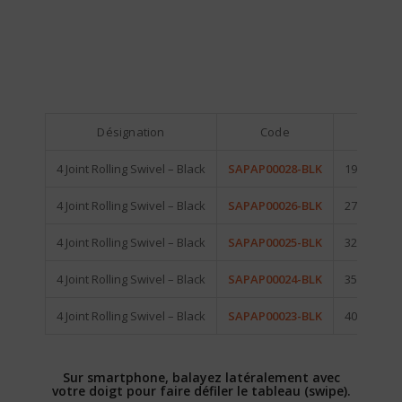
Désignation
Code
Descr
4 Joint Rolling Swivel – Black
SAPAP00028-BLK
19 kg – #8 
4 Joint Rolling Swivel – Black
SAPAP00026-BLK
27 kg – #6 
4 Joint Rolling Swivel – Black
SAPAP00025-BLK
32 kg – #5 
4 Joint Rolling Swivel – Black
SAPAP00024-BLK
35 kg – #4 
4 Joint Rolling Swivel – Black
SAPAP00023-BLK
40 kg – #3 
Sur smartphone, balayez latéralement avec
votre doigt pour faire défiler le tableau (swipe).