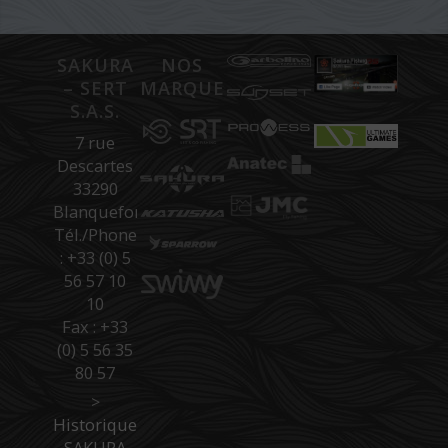
SAKURA
NOS
– SERT
MARQUES
S.A.S.
7 rue
Descartes
33290
Blanquefort
Tél./Phone
: +33 (0) 5
56 57 10
10
Fax : +33
(0) 5 56 35
80 57
>
Historique
SAKURA