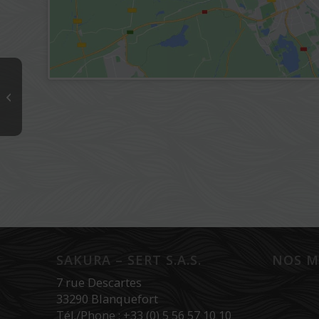
GAMM VERT NATURE ET PLEIN AIR
SAKURA – SERT S.A.S.
NOS M
7 rue Descartes
33290 Blanquefort
Tél./Phone : +33 (0) 5 56 57 10 10