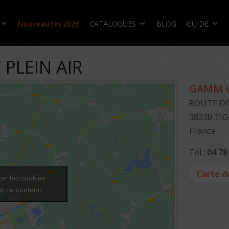
Nouveautés 2026
CATALOGUES
BLOG
GUIDE
PLEIN AIR
GAMM V
ROUTE DE
38230
TI
France
Tél.:
04 78
Carte d
er les cookies
er ce contenu