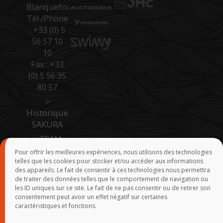
Blanquefort
Tél./Phone
: +33 (0) 5
56 57 10
10
Fax : +33
(0) 5 56 35
80 57
>
Historique
SAKURA
>
TEAM
SAKURA
Pour offrir les meilleures expériences, nous utilisons des technologies
telles que les cookies pour stocker et/ou accéder aux informations
>
Accès
des appareils. Le fait de consentir à ces technologies nous permettra
Pro Site B
de traiter des données telles que le comportement de navigation ou
to B
les ID uniques sur ce site. Le fait de ne pas consentir ou de retirer son
consentement peut avoir un effet négatif sur certaines
>
Force de
caractéristiques et fonctions.
vente