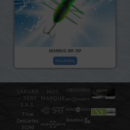
GEMIBUG 30F-35F
Plus d'infos
SAKURA
NOS
– SERT
MARQUES
S.A.S.
7 rue
Descartes
33290