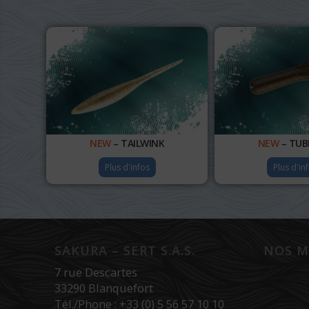
NEW
– TAILWINK
NEW
– TUB
Plus d'infos
Plus d'in
SAKURA – SERT S.A.S.
NOS M
7 rue Descartes
33290 Blanquefort
Tél./Phone : +33 (0) 5 56 57 10 10