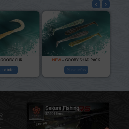
 GOOBY CURL
NEW
– GOOBY SHAD PACK
us d'infos
Plus d'infos