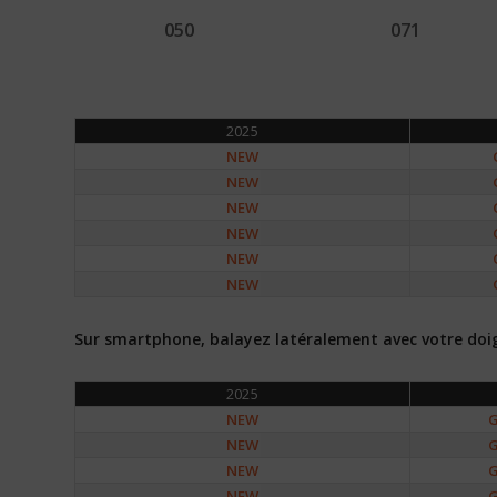
050
071
2025
NEW
NEW
NEW
NEW
NEW
NEW
Sur smartphone, balayez latéralement avec votre doigt 
2025
NEW
G
NEW
G
NEW
G
NEW
G