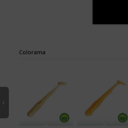
Colorama
NEW
– GOOBY SHAD
PACK