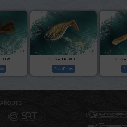
FLOW
NEW
– TRIBBBLE
NEW
–
fos
Plus d'infos
Pl
ARQUES