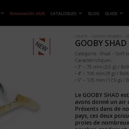
Nouveautés 2026
CATALOGUES
BLOG
GUIDE
Leurre – Leurres souples – So
GOOBY SHAD
Catégorie : Shad – Soft 
Caractéristiques :
• 3” – 75 mm (3,5 g) / Bo
• 4” – 100 mm (9 g) / Boî
• 5” – 125 mm (17,5 g) / 
Le GOOBY SHAD est 
avons donné un air 
Présents dans de no
pays, ces deux pois
proies de nombreux c