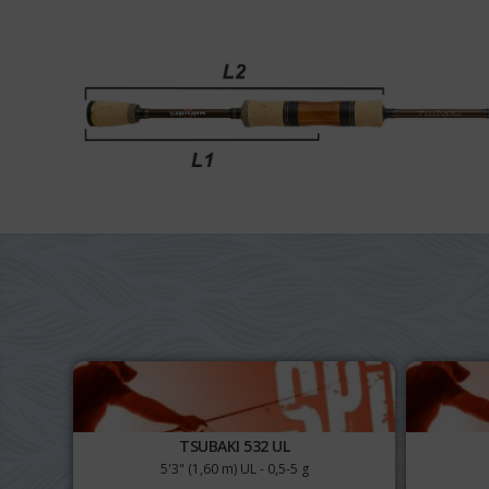
TSUBAKI 532 UL
5'3" (1,60 m) UL - 0,5-5 g