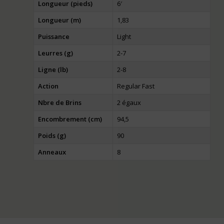
Longueur (pieds)
6′
Longueur (m)
1,83
Puissance
Light
Leurres (g)
2-7
Ligne (lb)
2-8
Action
Regular Fast
Nbre de Brins
2 égaux
Encombrement (cm)
94,5
Poids (g)
90
Anneaux
8