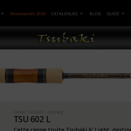
Nouveautés 2026
CATALOGUES
BLOG
GUIDE
Canne TSUBAKI – Spinning
TSU 602 L
Cette canne truite Tsubaki 6′ Light, destin