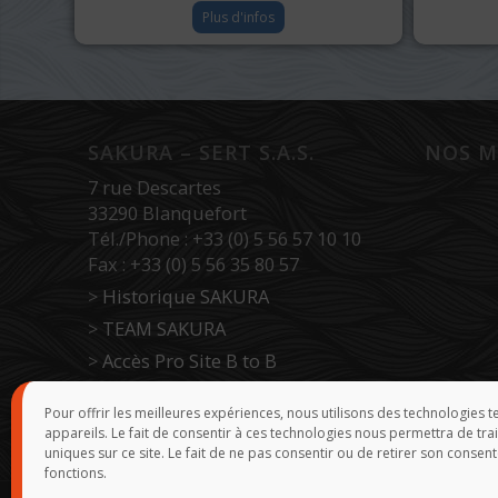
Plus d'infos
SAKURA – SERT S.A.S.
NOS M
7 rue Descartes
33290 Blanquefort
Tél./Phone : +33 (0) 5 56 57 10 10
Fax : +33 (0) 5 56 35 80 57
>
Historique SAKURA
>
TEAM SAKURA
>
Accès Pro Site B to B
>
Force de vente
Pour offrir les meilleures expériences, nous utilisons des technologies 
appareils. Le fait de consentir à ces technologies nous permettra de tr
uniques sur ce site. Le fait de ne pas consentir ou de retirer son consent
fonctions.