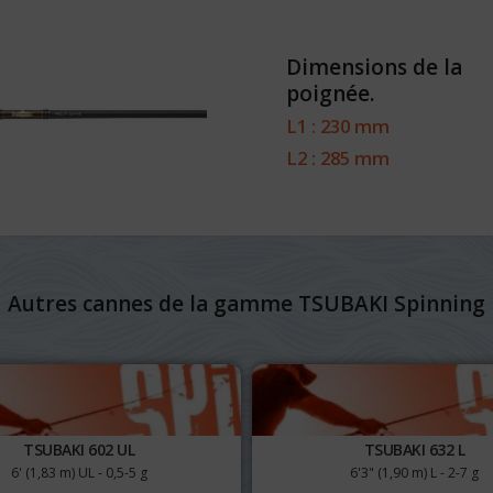
Dimensions de la
poignée.
L1 : 230 mm
L2 : 285 mm
Autres cannes de la gamme TSUBAKI Spinning
TSUBAKI 602 UL
TSUBAKI 632 L
6' (1,83 m) UL - 0,5-5 g
6'3" (1,90 m) L - 2-7 g