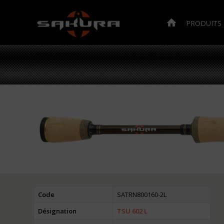
PRODUITS
Code
SATRN800160-2L
Désignation
TSU 602 L