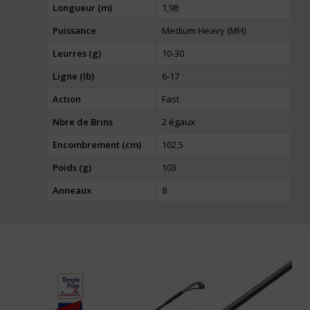
Longueur (m)
1,98
Puissance
Medium Heavy (MH)
Leurres (g)
10-30
Ligne (lb)
6-17
Action
Fast
Nbre de Brins
2 égaux
Encombrement (cm)
102,5
Poids (g)
103
Anneaux
8