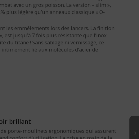
bat avec un gros poisson. La version « slim »,
2% plus légère qu’un anneaux classique « O-
t les emmêlements lors des lancers. La finition
, est jusqu’à 7 fois plus résistante que l’inox
é du titane ! Sans sablage ni vernissage, ce
 intimement lié aux molécules d’acier de
ir brillant
s de porte-moulinets ergonomiques qui assurent
d confort d’utilisation. La prise en main de la