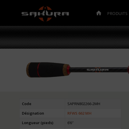
PRODUITS
Code
SAPRN802266-2MH
Désignation
RFWS 662 MH
Longueur (pieds)
6’6″