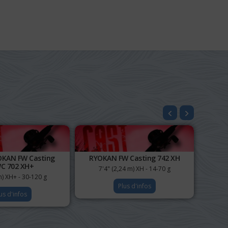
OKAN FW Casting
RYOKAN FW Casting 742 XH
C 702 XH+
7'4" (2,24 m) XH - 14-70 g
m) XH+ - 30-120 g
Plus d'infos
us d'infos