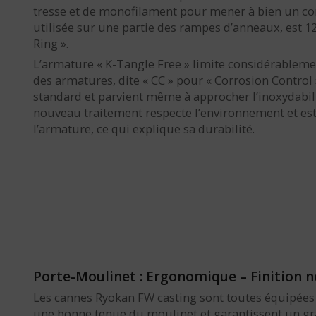
tresse et de monofilament pour mener à bien un com
utilisée sur une partie des rampes d’anneaux, est 1
Ring ».
L’armature « K-Tangle Free » limite considérablemen
des armatures, dite « CC » pour « Corrosion Control »
standard et parvient même à approcher l’inoxydabilit
nouveau traitement respecte l’environnement et est
l’armature, ce qui explique sa durabilité.
Porte-Moulinet : Ergonomique – Finition no
Les cannes Ryokan FW casting sont toutes équipée
une bonne tenue du moulinet et garantissent un gran