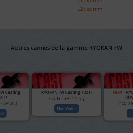
L1 : xx mm
L2 : xx mm
Autres cannes de la gamme RYOKAN FW
W Casting
RYOKAN FW Casting 702 H
NEW
– RY
 XH+
RFW
7' (2,13 m) H - 14-42 g
 - 30-120 g
7' (2,13 
Plus d'infos
fos
Pl