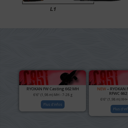
RYOKAN FW Casting 662 MH
NEW
– RYOKAN F
RFWC 662
6'6" (1,98 m) MH - 7-28 g
6'6" (1,98 m) XH+
Plus d'infos
Plus d'in