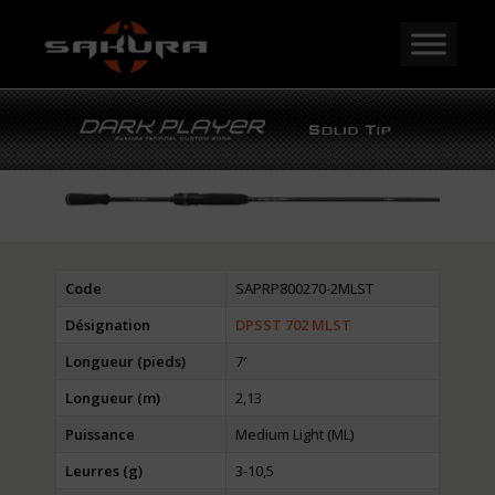
Code
SAPRP800270-2MLST
Désignation
DPSST 702 MLST
Longueur (pieds)
7′
Longueur (m)
2,13
Puissance
Medium Light (ML)
Leurres (g)
3-10,5