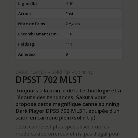
Ligne (lb)
4-10
Action
Fast
Nbre de Brins
2 égaux
Encombrement (cm)
110
Poids (g)
111
Anneaux
9
DARK PLAYER – Solid Tip – Spinning
DPSST 702 MLST
Toujours à la pointe de la technologie et à
l’écoute des tendances, Sakura vous
propose cette magnifique canne spinning
Dark Player DPSS 702 MLST, équipée d’un
scion en carbone plein (solid tip).
Cette canne est plus spécialisée que les
modèles à scion creux et n’a pas d’égal pour