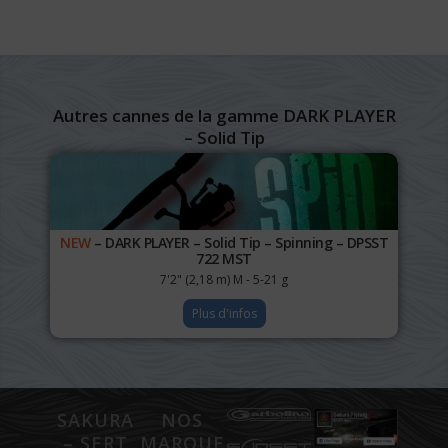
Autres cannes de la gamme DARK PLAYER
– Solid Tip
NEW
– DARK PLAYER – Solid Tip – Spinning – DPSST
722 MST
7'2" (2,18 m) M - 5-21 g
Plus d'infos
SAKURA
NOS
– SERT
MARQUES