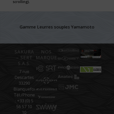
scrolling).
Gamme Leurres souples Yamamoto
SAKURA
NOS
– SERT
MARQUES
S.A.S.
7 rue
Descartes
33290
Blanquefort
Tél./Phone
: +33 (0) 5
56 57 10
10