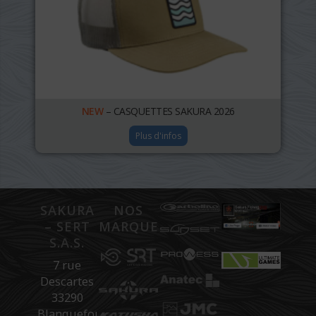
NEW
– CASQUETTES SAKURA 2026
Plus d'infos
SAKURA
NOS
– SERT
MARQUES
S.A.S.
7 rue
Descartes
33290
Blanquefort