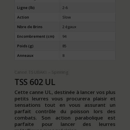
Ligne (lb)
2-6
Action
Slow
Nbre de Brins
2 égaux
Encombrement (cm)
94
Poids (g)
85
Anneaux
8
Canne TSUBAKI – Spinning
TSS 602 UL
Cette canne UL, destinée à lancer vos plus
petits leurres vous procurera plaisir et
sensations tout en vous assurant un
parfait contrôle du poisson lors des
combats. Son action parabolique est
parfaite pour lancer des leurres