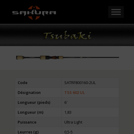
Code
SATRF800160-2UL
Désignation
TSS 602 UL
Longueur (pieds)
6′
Longueur (m)
1,83
Puissance
Ultra Light
Leurres (g)
0,5-5