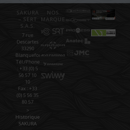
SAKURA
NOS
– SERT
MARQUES
S.A.S.
7 rue
Descartes
33290
Blanquefort
Tél./Phone
: +33 (0) 5
56 57 10
10
Fax : +33
(0) 5 56 35
80 57
>
Historique
SAKURA