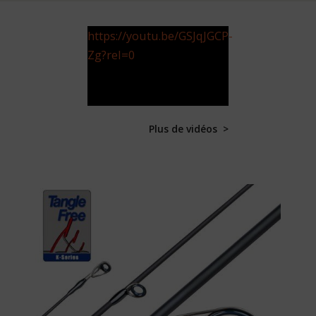
https://youtu.be/GSJqJGCP-
Zg?rel=0
Plus de vidéos >