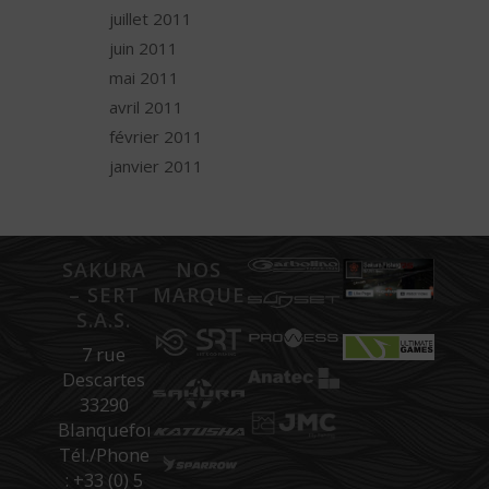
juillet 2011
juin 2011
mai 2011
avril 2011
février 2011
janvier 2011
SAKURA
NOS
– SERT
MARQUES
S.A.S.
7 rue
Descartes
33290
Blanquefort
Tél./Phone
: +33 (0) 5