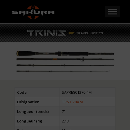
Code
SAPRE801370-4M
Désignation
TRST 704 M
Longueur (pieds)
7′
Longueur (m)
2,13