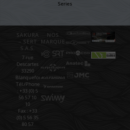
Series
SAKURA
NOS
– SERT
MARQUES
S.A.S.
7 rue
Descartes
33290
Blanquefort
Tél./Phone
: +33 (0) 5
56 57 10
10
Fax : +33
(0) 5 56 35
80 57