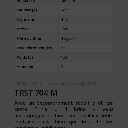
Puissance
Medium
Leurres (g)
5-21
Ligne (lb)
4-12
Action
Fast
Nbre de Brins
4 égaux
Encombrement (cm)
60
Poids (g)
153
Anneaux
9
Canne TRINIS TRAVEL SERIES – Spinning
TRST 704 M
Avec un encombrement réduit à 60 cm
cette Trinis « 4 brins » vous
accompagnera dans vos déplacements
lointains aussi bien que lors de vos
sessions quotidiennes.