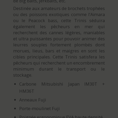
de big baits, jerkbaits, etc.
Destinée aux amateurs de brochets trophées
ou des poissons exotiques comme l’Aïmara
ou le Peacock bass, cette Trinis séduira
également les pêcheurs en mer qui
recherchent des cannes légères, maniables
et ultra puissantes pour pouvoir animer des
leurres souples fortement plombés dont
morues, lieus, bars et maigres en sont les
cibles principales. Cette Trinis satisfera les
pêcheurs qui recherchent un encombrement
minimum durant le transport ou le
stockage.
Carbone Mitsubishi Japan IM30T +
HM36T
Anneaux Fuji
Porte-moulinet Fuji
Poignée ergonomique EVA haute densité