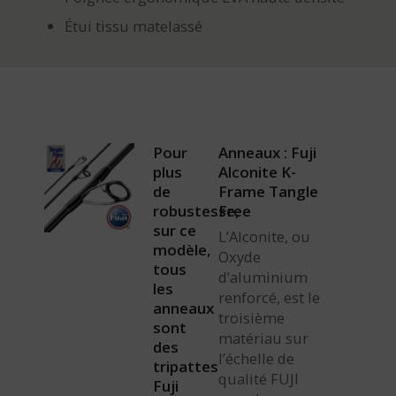
Étui tissu matelassé
Pour
Anneaux : Fuji
plus
Alconite K-
de
Frame Tangle
robustesse,
Free
sur ce
L’Alconite, ou
modèle,
Oxyde
tous
d’aluminium
les
renforcé, est le
anneaux
troisième
sont
matériau sur
des
l’échelle de
tripattes
qualité FUJI
Fuji