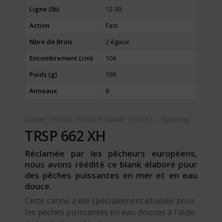
Ligne (lb)
12-30
Action
Fast
Nbre de Brins
2 égaux
Encombrement (cm)
104
Poids (g)
199
Anneaux
8
Canne TRINIS POWER GAME SERIES – Spinning
TRSP 662 XH
Réclamée par les pêcheurs européens,
nous avons réédité ce blank élaboré pour
des pêches puissantes en mer et en eau
douce.
Cette canne a été spécialement étudiée pour
les pêches puissantes en eau douces à l’aide