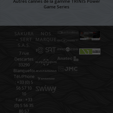
Autres cannes de la gamme TRINIS Power
Game Series
SAKURA
NOS
– SERT
MARQUES
S.A.S.
7 rue
Descartes
33290
Blanquefort
Tél./Phone
: +33 (0) 5
56 57 10
10
Fax : +33
(0) 5 56 35
80 57