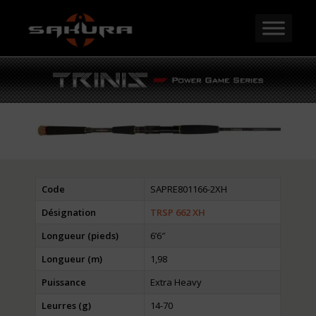
Code
SAPRE801166-2XH
Désignation
TRSP 662 XH
Longueur (pieds)
6’6″
Longueur (m)
1,98
Puissance
Extra Heavy
Leurres (g)
14-70